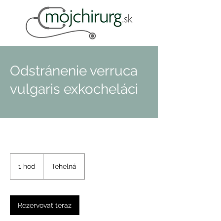
Odstránenie verruca
vulgaris exkocheláci
1 hod
1
Tehelná
h
o
Rezervovať teraz